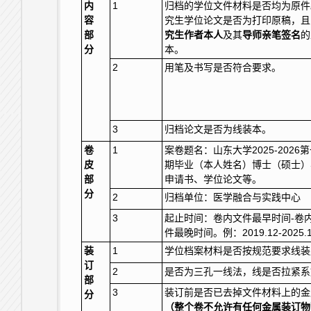
内
1
归档的学位文件材料是否均为原件
容
究生学位论文是否为打印原稿，且
部
究生作者
本人
及其
导师亲笔签名
的
分
本。
2
用笔及书写是否符合要求。
3
归档论文是否为线装本。
卷
1
案卷题名：山东大学2025-2026
皮
期毕业（本人姓名）博士（硕士）
部
申请书、学位论文等。
分
2
归档单位：医学融合与实践中心
3
起止时间：卷内文件最早时间-卷
件最晚时间。例：2019.12-2025.
装
1
学位档案材料是否按规范要求线装
订
2
是否为三孔一线法，线是否拉紧系
部
3
装订前是否已去掉文件材料上的金
分
（
整个卷不允许有任何金属装订物