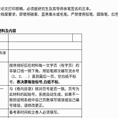
位论文打印原稿，必须是研究生及其导师亲笔签名的正本。
符合档案要求，即使用碳素、蓝黑墨水或毛笔。严禁使用铅笔、圆珠笔、红
材料及内容
件序
按序排好后在材料每一文字页（有字页）的
非装订线一侧下角，用铅笔顺次编写流水号
（1、2、…）直到最后一页，空白纸不标
号，
表决票每张标号,白纸不标
。
一
与《卷内目录》核对页号是否一致。页号为
此材料的起始号，系统自动生成，如果不一
致则说明系统中自己页数填写错误或自己编
号错误，请修改更正。
备考表时间和立卷人必须填写。