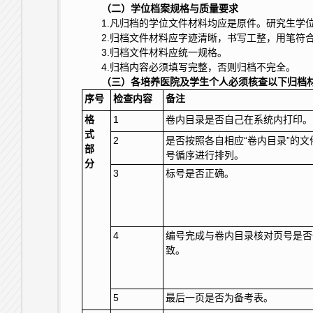
（二）学位档案规格与质量要求
1.凡归档的学位文件材料均应是原件。研究生学
2.归档文件材料应字迹清晰，书写工整，用笔
3.归档文件材料应统一规格。
4.归档内容必须填写完整，否则归档不完全。
（三）各培养医院及学生个人必须核查以下归档
序号
检查内容
备注
格
1
卷内目录是否自己在系统内打印。
式
2
是否按照各自相应“卷内目录”的文
部
号循序进行排列。
分
3
标号是否正确。
4
编号完成与卷内目录核对页号是否
致。
5
最后一页是否为备考表。