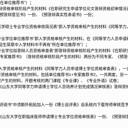
所在单位推荐书”）；
答辩资格审核阶段产生的材料《在职研究生申请学位论文答辩资格初审情况
《预答辩意见书》一份、《预答辩真实性承诺书》一份；
医学硕士专业学位资格审核简况表”即入学资格审核产生的材料《同等学
专业学位单位推荐书”即入学资格审核产生的材料，在《同等学力人员申
招生简章中入学材料中不再有“所在单位推荐书”）；
专业学位拟答辩人员资格审查表”即答辩资格审核阶段产生的材料《在职
《专家推荐书》（答辩资格审核阶段产生的材料）两份为不同专家、《预
即入学资格审核产生的材料《同等学力人员申请博士学位资格审查表》，
入学资格审核产生的材料，包括单位推荐书1+专家推荐书2，一共两套，另
题时产生的材料，开题考核的两门课程《专业课》、《专业外语》试卷；
：《山东大学同等学力申请博士学位人员培养计划完成情况审核表》答辩资
文评阅书”中须额外粘贴加入一份《博士自评表》自系统内下载导师审核签
：《山东大学在职临床医师申请博士专业学位资格审核表》一份、《预答辩