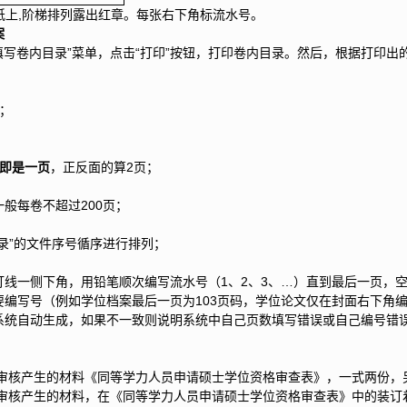
白纸上,阶梯排列露出红章。每张右下角标流水号。
案
/填写卷内目录”菜单，点击“打印”按钮，打印卷内目录。然后，根据打印
；
即是一页
，正反面的算2页；
般每卷不超过200页；
录”的文件序号循序进行排列；
线一侧下角，用铅笔顺次编写流水号（1、2、3、…）直到最后一页，
编写号（例如学位档案最后一页为103页码，学位论文仅在封面右下角编
系统自动生成，如果不一致则说明系统中自己页数填写错误或自己编号错
格审核产生的材料《同等学力人员申请硕士学位资格审查表》，一式两份
格审核产生的材料，在《同等学力人员申请硕士学位资格审查表》中的装