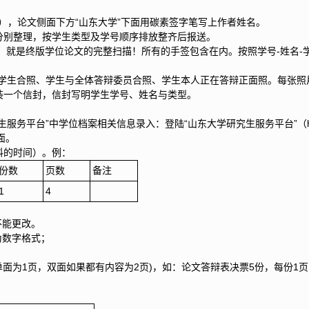
中），论文侧面下方“山东大学”下面用碳素签字笔写上作者姓名。
分别整理，按学生类型及学号顺序排放整齐后报送。
注意：就是终版学位论文的完整扫描！所有的手签包含在内。按照学号-姓名
与学生合照、学生与全体答辩委员合照、学生本人正在答辩正面照。每张
装一个信封，信封写明学生学号、姓名与类型。
位档案相关信息录入：登陆“山东大学研究生服务平台”（https://sduyjs.sdu.
面。
料的时间）。例：
份数
页数
备注
1
4
不能更改。
为数字格式；
面为1页，双面如果都有内容为2页)，如：论文答辩表决票5份，每份1页