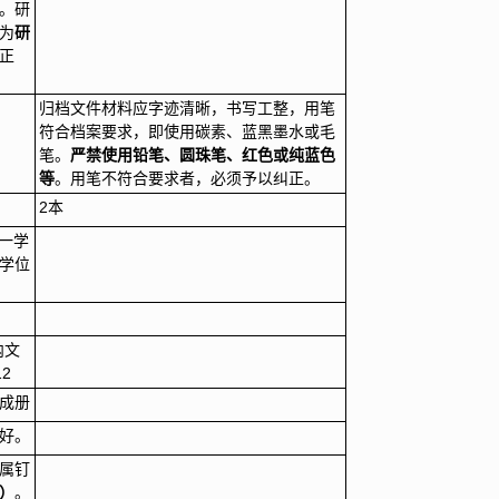
。研
为
研
正
归档文件材料应字迹清晰，书写工整，用笔
符合档案要求，即使用碳素、蓝黑墨水或毛
笔。
严禁使用铅笔、圆珠笔、红色或纯蓝色
等
。用笔不符合要求者，必须予以纠正。
2本
第一学
学位
内文
12
成册
好。
属钉
）
。