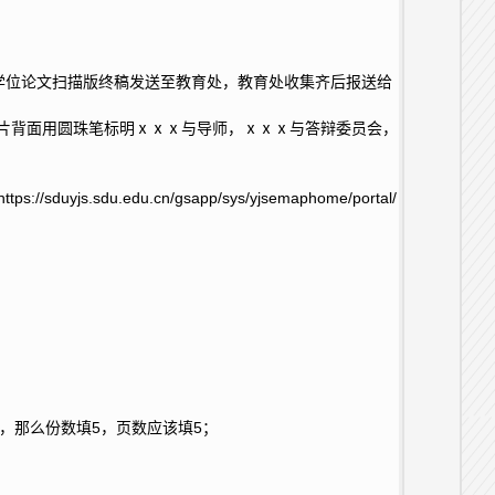
-学位论文扫描版终稿发送至教育处，教育处收集齐后报送给
照片背面用圆珠笔标明ⅹⅹⅹ与导师，ⅹⅹⅹ与答辩委员会，
edu.cn/gsapp/sys/yjsemaphome/portal/
，那么份数填5，页数应该填5；