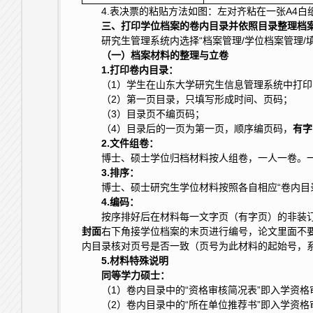
4.表决票的粘贴方法如图：左对齐粘在一张A4
三、打印学位档案的
卷内目录
并依照目录整理档
研究生管理系统内选择“档案管理/学位档案管理
（一）档案材料的整理与立卷
1.打印卷内目录：
（1）学生在山东大学研究生信息管理系统中打印
（2）第一页目录，只填写形成时间、页码；
（3）目录页不编页码；
（4）目录后的一页为第一页，顺序编页码，
有字
2.文件组卷：
博士、硕士学位归档材料按人组卷，一人一卷。一
3.排序：
博士、硕士研究生学位材料按照各自相应“卷内目
4.编码：
按序排好后在材料每一文字页（有字页）的非装订
封面
右下角接学位档案的末页进行编号，论文里面不要
内目录核对页号是否一致（页号为此材料的起始号，
5.材料
特殊说明
同等
学力硕士
：
（1）卷内目录中的“资格审核简况表”即入学资
（2）卷内目录中的“所在单位推荐书”即入学资