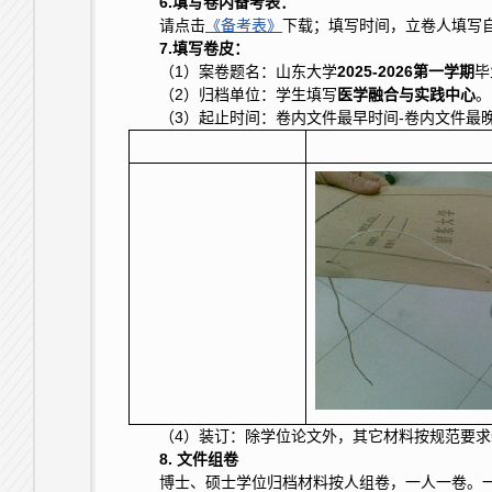
6.填写卷内备考表：
请点击
《备考表》
下载；填写时间，立卷人填写
7.填写卷皮：
（1）案卷题名：山东大学
202
5
-202
6第一学期
毕
（2）归档单位：学生填写
医学融合与实践中心
。
（3）起止时间：卷内文件最早时间-卷内文件最晚时间。
（4）装订：除学位论文外，其它材料按规范要
8. 文件组卷
博士、硕士学位归档材料按人组卷，一人一卷。一