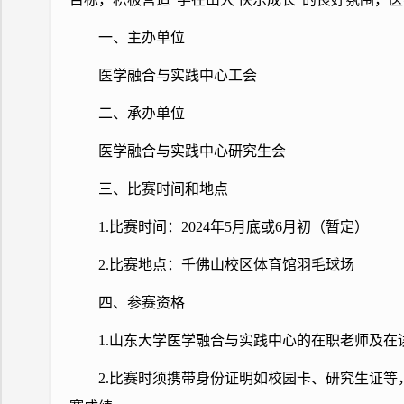
一、
主办单位
医学融合与实践中心
工会
二、承办单位
医学融合与实践中心
研究生会
三、比赛时间和地点
1
.
比赛时间：
2024年5月底或6月初（暂定）
2
.
比赛地点：千佛山校区体育馆羽毛球场
四、参赛资格
1.
山东大学医学融合与实践中心的在职老师及在
2.
比赛时须
携带身份证明如校园卡、
研究生证
等