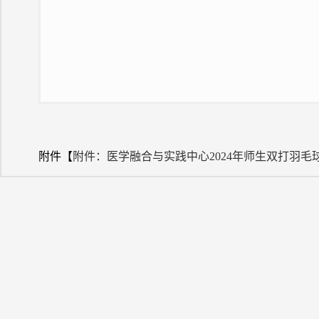
附件【
附件：医学融合与实践中心2024年师生双打羽毛球赛