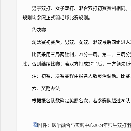
男子双打、女子双打、混合双打初赛赛制相同。
规则均参照正式羽毛球比赛规则。
②
决赛
淘汰赛初赛后，男双、女双、混双最后四组进入
比赛采用三局两胜制，
21分一局。第二、三局
胜，否则继续比赛；若双方打成27平后，一方领先
注：初赛、决赛赛程由报名人数灵活调动。比赛
六、奖励办法
根据报名队数确定奖励名次，若参赛队超过
20
附件：医学融合与实践中心2024年师生双打羽毛