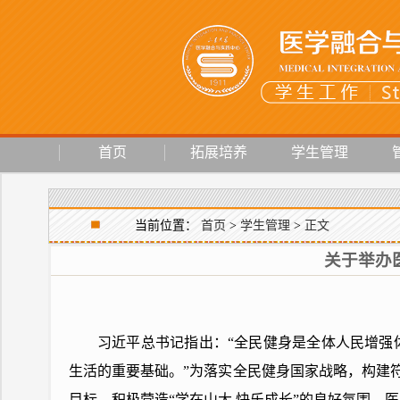
首页
拓展培养
学生管理
当前位置：
首页
>
学生管理
>
正文
关于举办
习近平总书记指出：
“全民健身是全体人民增强
生活的重要基础。”为落实全民健身国家战略，构建
目标，积极营造“学在山大 快乐成长”的良好氛围，医