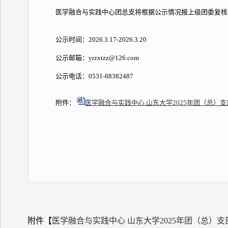
医学融合与实践中心团总支将根据公示情况报上级团委复核
公示时间：
2026
.3.17-
2026
.3.20
公示邮箱：
yrzxtzz@126.com
公示电话：
0531-88382487
附件：
医学融合与实践中心 山东大学2025年团（总）支部
附件【
医学融合与实践中心 山东大学2025年团（总）支部“