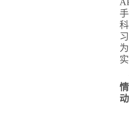
A
实
动