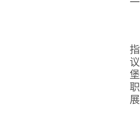
一
指
展