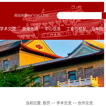
网站地图
ENGLISH
学术交流
党建先锋
中心信息
工会与校友
百年院
当前位置:
首页
>>
学术交流
>>
合作交流