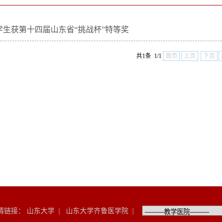
学生获第十四届山东省“挑战杯”特等奖
共1条 1/1
首页
上页
下页
情链接：
山东大学
|
山东大学齐鲁医学院
|