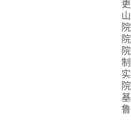
更
山
院
院
院
制
实
院
基
鲁