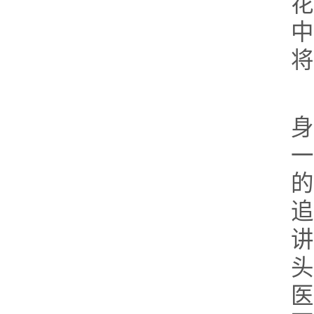
花
中
将
身
一
的
追
讲
头
医