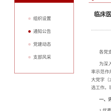
临床医
组织设置
通知公告
党建动态
各党
支部风采
为深
率示范作
大党字〔
选工作。
一、
1.优