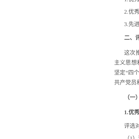
2.优
3.先
二、
这次
主义思想
坚定“四
共产党员
（一
1.
优
评选
（1