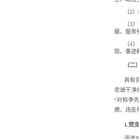
（2
（3
展、服务
（4
现、事迹
（二
具有
忠诚干净
“对标争
德、违反
1.
党
评选