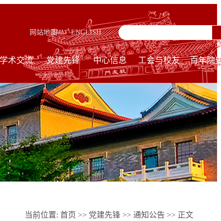
网站地图
ENGLISH
学术交流
党建先锋
中心信息
工会与校友
百年院
当前位置:
首页
>>
党建先锋
>>
通知公告
>> 正文