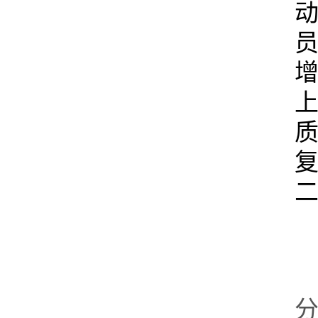
动
员
增