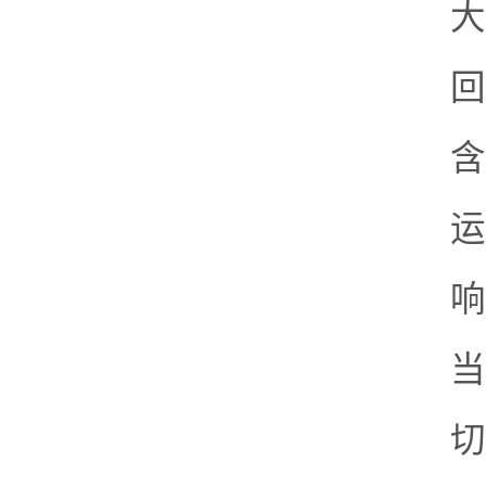
大
回
含
运
响
当
切