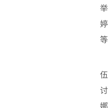
举
婷
等
伍
讨
娜