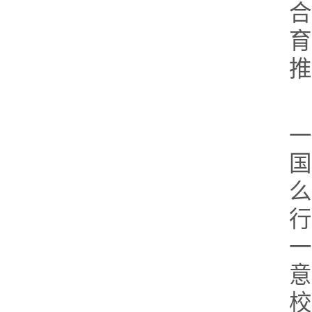
推
国
么
行
一
意
校