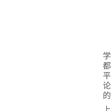
都
的
上