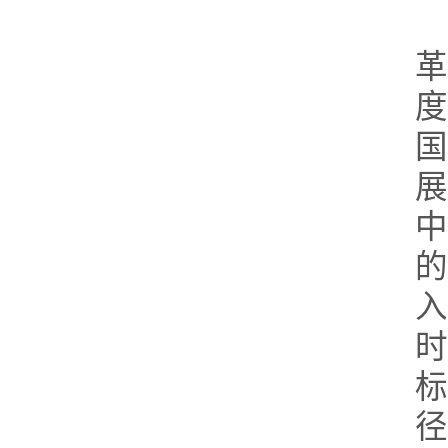
革
度
国
展
时
标
径