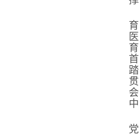
育
医
育
首
踏
贯
会
中
党