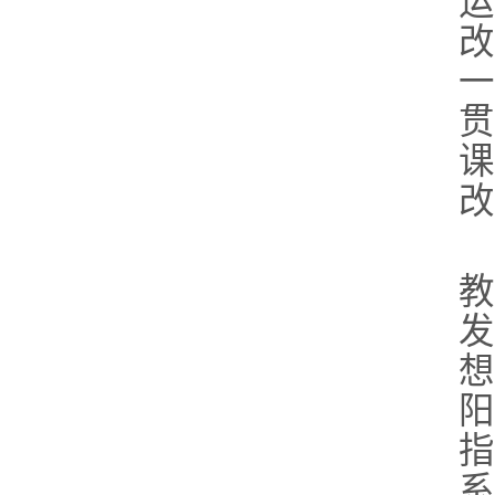
运
改
一
贯
课
改
教
发
想
阳
指
系