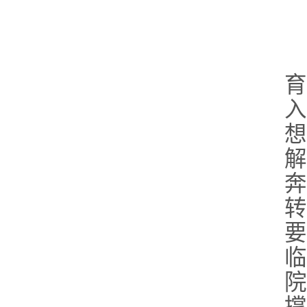
育
入
想
解
奔
转
要
临
院
撑