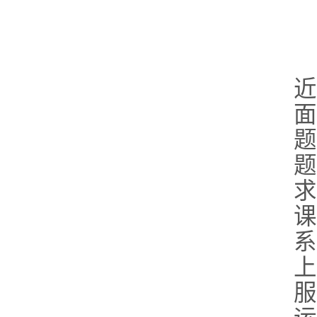
近
面
题
题
求
课
系
上
服