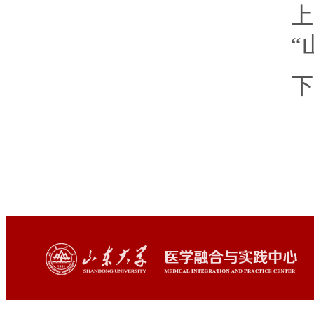
上
“
下