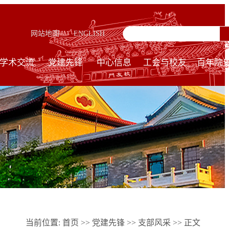
网站地图
ENGLISH
学术交流
党建先锋
中心信息
工会与校友
百年院
当前位置:
首页
>>
党建先锋
>>
支部风采
>> 正文