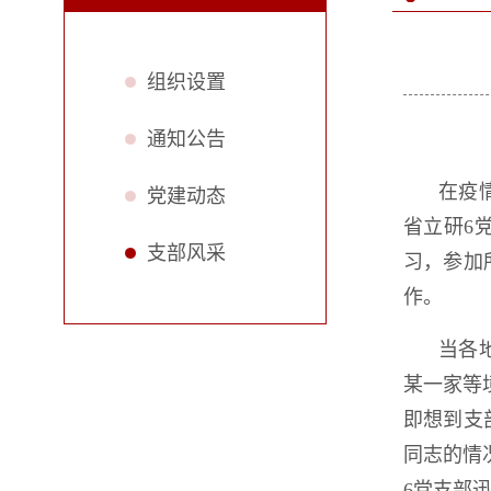
组织设置
通知公告
在疫
党建动态
省立研6
支部风采
习，参加
作。
当各
某一家等
即想到支
同志的情
6党支部