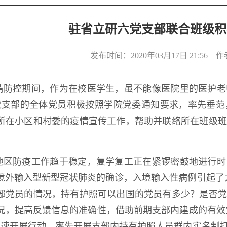
驻省立研六党支部联合班级积
发布时间：2020年03月17日 21:56
情防控期间，作为在校医学生，虽不能像医院里的医护老
党支部的全体党员积极按照学院党委通知要求，率先垂范
所在小区和村委的疫情宣传工作，帮助并联络所在班级班
地区防疫工作趋于稳定，复学复工正在紧锣密鼓地进行时
境外输入型新型冠状肺炎的确诊，入境输入性病例引起了
部党员的情况，持有护照可以出国的党员有多少？是否党
况，提高反馈信息的准确性，借助前期支部内建成的有效
迅速开展行动，率先开展支部内持有护照人员群内实名制