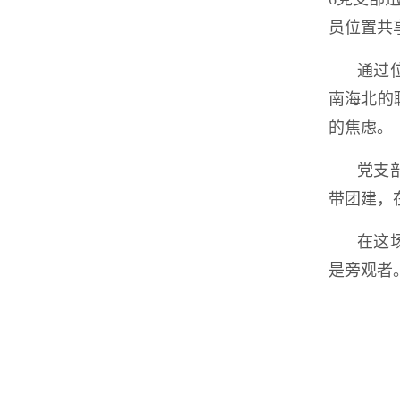
员位置共
通过
南海北的
的焦虑。
党支
带团建，
在这
是旁观者