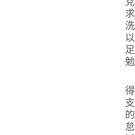
求
洗
勉