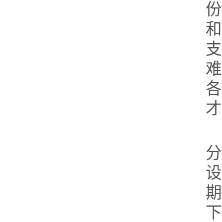
份
和
支
难
各
才
分
设
期
下