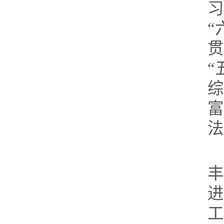
习
“
贯
“
综
富
法
丰
进
工