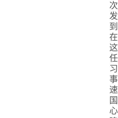
次
发
到
在
这
任
习
事
速
国
心