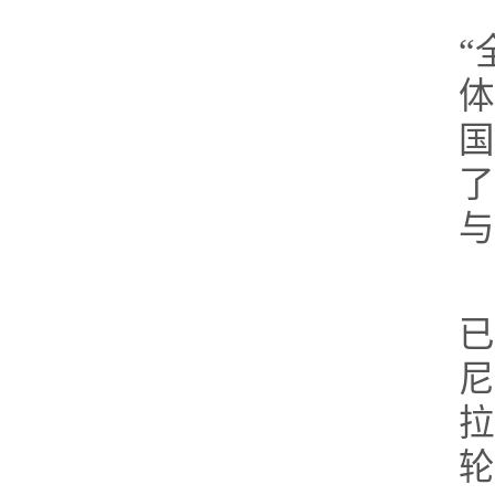
“
体
国
了
与
已
尼
拉
轮