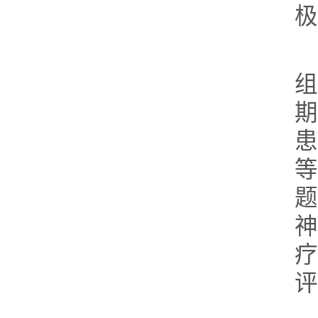
极
组
期
患
等
题
神
疗
评