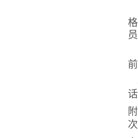
格
员
前
话
附
次