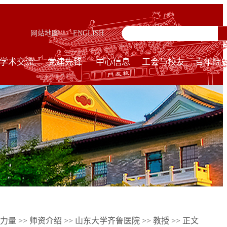
网站地图
ENGLISH
学术交流
党建先锋
中心信息
工会与校友
百年院
力量
>>
师资介绍
>>
山东大学齐鲁医院
>>
教授
>> 正文