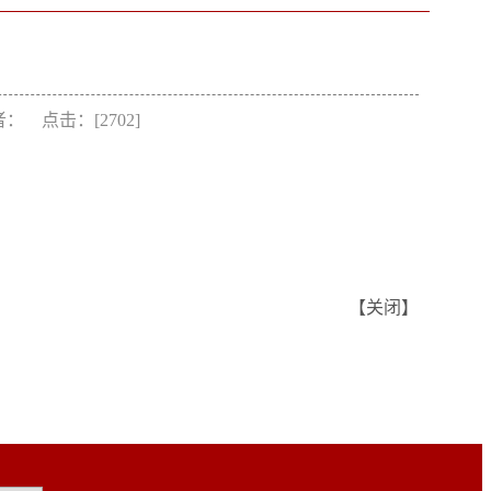
作者： 点击：[
2702
]
【
关闭
】