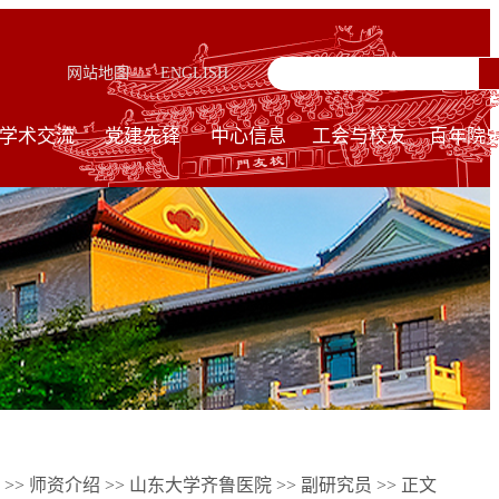
网站地图
ENGLISH
学术交流
党建先锋
中心信息
工会与校友
百年院
>>
师资介绍
>>
山东大学齐鲁医院
>>
副研究员
>> 正文