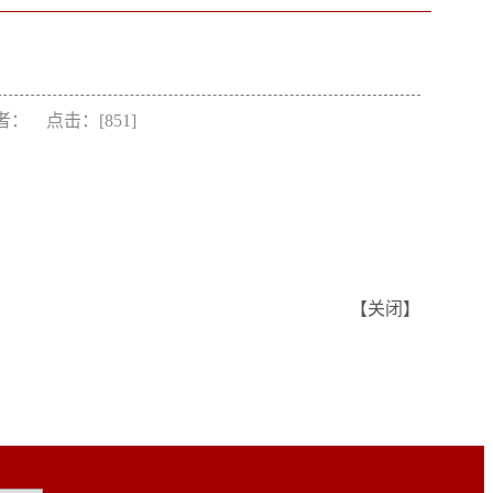
）
 作者： 点击：[
851
]
【
关闭
】