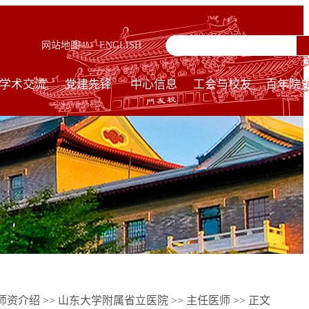
网站地图
ENGLISH
学术交流
党建先锋
中心信息
工会与校友
百年院
师资介绍
>>
山东大学附属省立医院
>>
主任医师
>> 正文