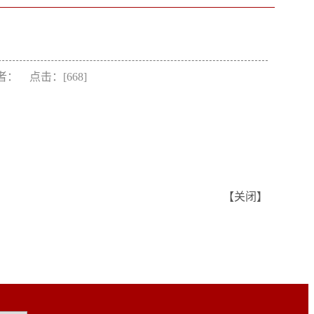
 作者： 点击：[
668
]
【
关闭
】