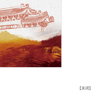
【
关闭
】