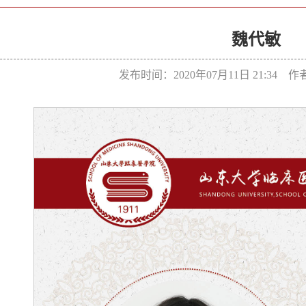
魏代敏
发布时间：2020年07月11日 21:34 