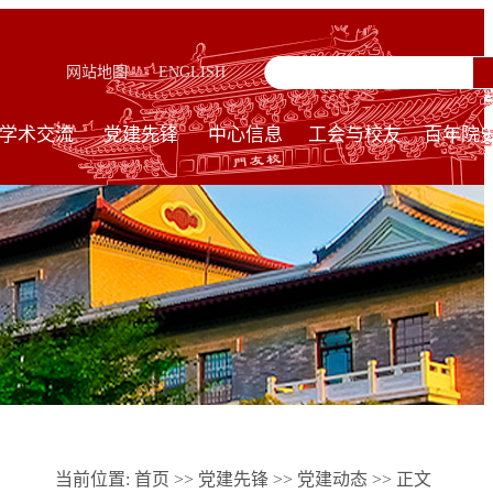
网站地图
ENGLISH
学术交流
党建先锋
中心信息
工会与校友
百年院
当前位置:
首页
>>
党建先锋
>>
党建动态
>> 正文