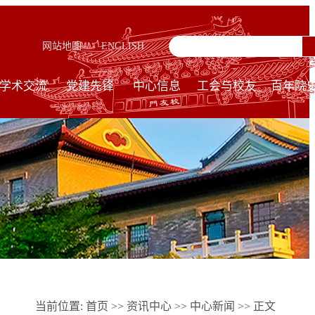
网站地图
ENGLISH
学术交流
党建先锋
中心信息
工会与校友
百年院
当前位置:
首页
>>
资讯中心
>>
中心新闻
>> 正文