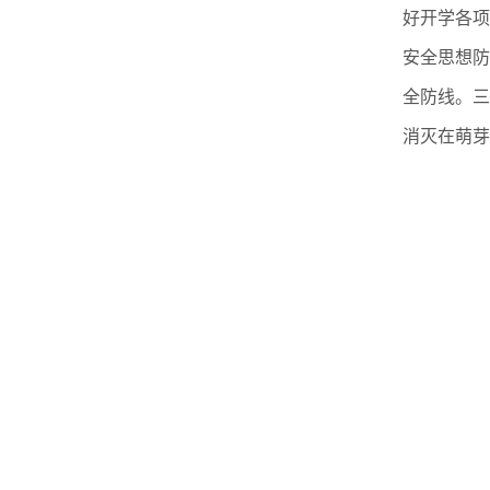
好开学各项
安全思想防
全防线。三
消灭在萌芽