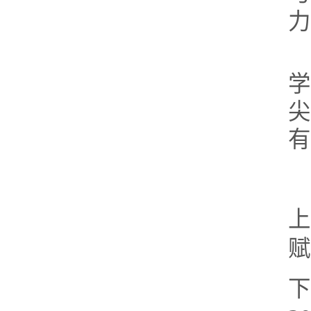
力
学
尖
有
上
赋
下