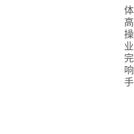
体
高
操
业
完
响
手