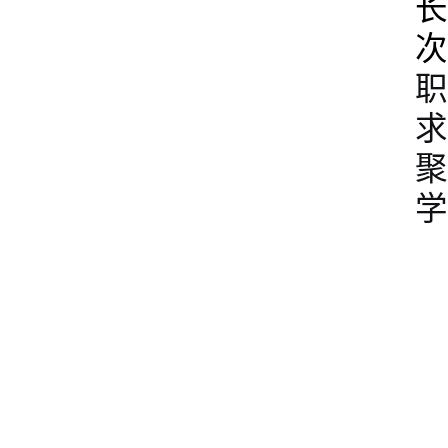
长
次
职
求
聚
学