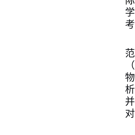
际
学
考
范
（
物
析
并
对