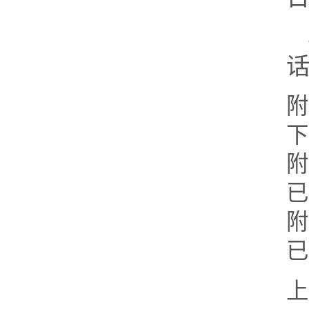
话
附
下
附
已
附
已
上