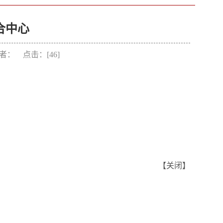
合中心
 作者： 点击：[
46
]
【
关闭
】