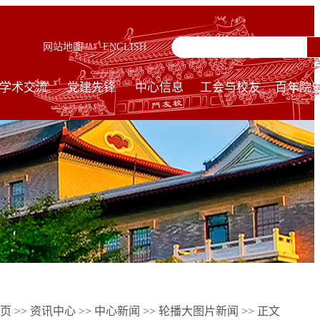
网站地图
ENGLISH
学术交流
党建先锋
中心信息
工会与校友
百年院
页
>>
资讯中心
>>
中心新闻
>>
轮播大图片新闻
>> 正文