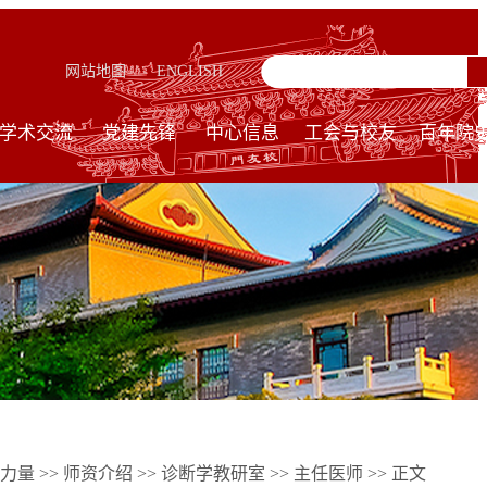
网站地图
ENGLISH
学术交流
党建先锋
中心信息
工会与校友
百年院
力量
>>
师资介绍
>>
诊断学教研室
>>
主任医师
>> 正文