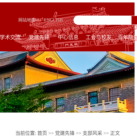
网站地图
ENGLISH
学术交流
党建先锋
中心信息
工会与校友
百年院
当前位置:
首页
>>
党建先锋
>>
支部风采
>> 正文