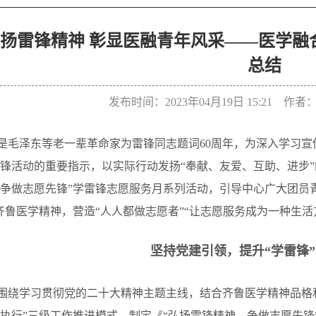
扬雷锋精神 彰显医融青年风采——医学融
总结
发布时间：2023年04月19日 15:21 作
是毛泽东等老一辈革命家为雷锋同志题词60周年，为深入学习
锋活动的重要指示，以实际行动发扬“奉献、友爱、互助、进步
争做志愿先锋”学雷锋志愿服务月系列活动，引导中心广大团员
齐鲁医学精神，营造“人人都做志愿者”“让志愿服务成为一种生活
坚持党建引领，提升“学雷锋
围绕学习贯彻党的二十大精神主题主线，结合齐鲁医学精神品格
执行”三级工作推进模式，制定《“弘扬雷锋精神，争做志愿先锋