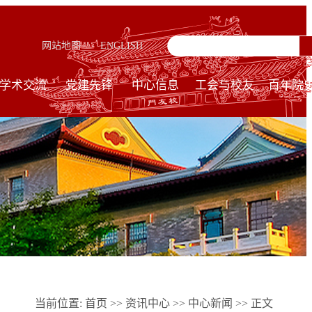
网站地图
ENGLISH
学术交流
党建先锋
中心信息
工会与校友
百年院
当前位置:
首页
>>
资讯中心
>>
中心新闻
>> 正文