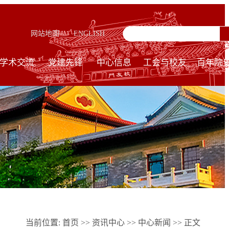
网站地图
ENGLISH
学术交流
党建先锋
中心信息
工会与校友
百年院
当前位置:
首页
>>
资讯中心
>>
中心新闻
>> 正文