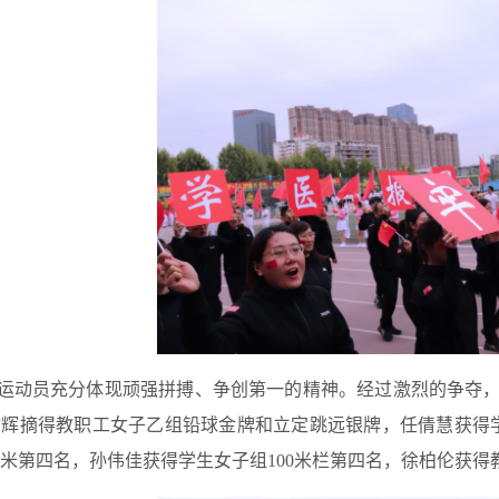
运动员充分体现顽强拼搏、争创第一的精神。经过激烈的争夺，
付辉摘得教职工女子乙组铅球金牌和立定跳远银牌，任倩慧获得
00米第四名，孙伟佳获得学生女子组100米栏第四名，徐柏伦获